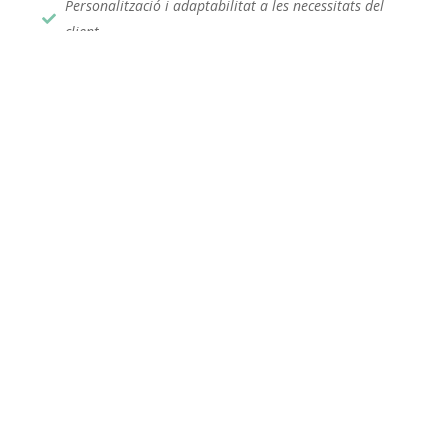
Personalització i adaptabilitat a les necessitats del
client.
Innovació i professionalisme.
Contacta'ns
Equip